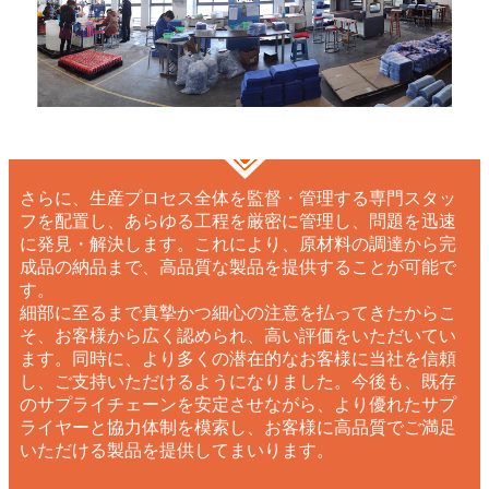
さらに、生産プロセス全体を監督・管理する専門スタッ
フを配置し、あらゆる工程を厳密に管理し、問題を迅速
に発見・解決します。これにより、原材料の調達から完
成品の納品まで、高品質な製品を提供することが可能で
す。
細部に至るまで真摯かつ細心の注意を払ってきたからこ
そ、お客様から広く認められ、高い評価をいただいてい
ます。同時に、より多くの潜在的なお客様に当社を信頼
し、ご支持いただけるようになりました。今後も、既存
のサプライチェーンを安定させながら、より優れたサプ
ライヤーと協力体制を模索し、お客様に高品質でご満足
いただける製品を提供してまいります。