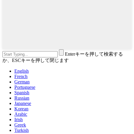
Enterキーを押して検索する
か、ESCキーを押して閉じます
English
French
German
Portuguese
Spanish
Russian
Japanese
Korean
Arabic
Irish
Greek
Turkish