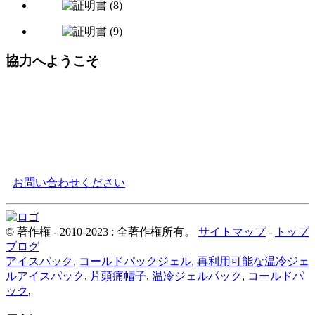
協力へようこそ
つまり、上記の認証取得は、当社が製品開発、生産、販売に
おいて優れた品質を積極的に追求し、コア競争力を継続的に
向上させていることを示しています。今後も、より一層の努
力と革新を続け、お客様に高品質な製品を提供するととも
に、業界の発展に一層貢献してまいります。
お問い合わせください
© 著作権 - 2010-2023 : 全著作権所有。
サイトマップ
-
トップ
ブログ
アイスパック
,
コールドパックジェル
,
再利用可能な温冷ジェ
ルアイスパック
,
片頭痛帽子
,
温冷ジェルパック
,
コールドパ
ック
,